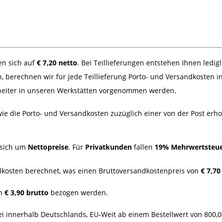
n sich auf
€ 7,20 netto
. Bei Teillieferungen entstehen Ihnen ledigl
, berechnen wir für jede Teillieferung Porto- und Versandkosten i
rbeiter in unseren Werkstätten vorgenommen werden.
ie die Porto- und Versandkosten zuzüglich einer von der Post er
 sich um
Nettopreise
. Für
Privatkunden
fallen
19% Mehrwertsteu
dkosten berechnet, was einen Bruttoversandkostenpreis von
€ 7,70
n
€ 3,90
brutto
bezogen werden.
ei innerhalb Deutschlands, EU-Weit ab einem Bestellwert von 800,0