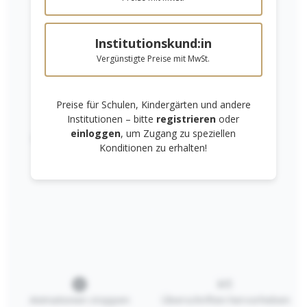
Institutionskund:in
Vergünstigte Preise mit MwSt.
Kunden kauften auch
Preise für Schulen, Kindergärten und andere
Institutionen – bitte
registrieren
oder
einloggen
, um Zugang zu speziellen
Links unterstreichen
Gut lesbare Schrift
Konditionen zu erhalten!
Aquablock A3
15,51 €*
Animationen stoppen
Überschriften hervorheben