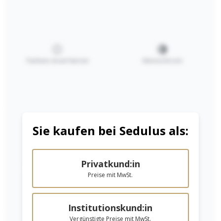
Farben invertieren
Monochrom
Sedulus-Office
Sedulus-Office
Trennstreifen
Trennstreifen
BLAU
GELB
3,00 €*
3,00 €*
Sie kaufen bei Sedulus als:
In den Warenkorb
In den Warenkorb
Privatkund:in
Niedrige Sättigung
Hohe Sättigung
Preise mit MwSt.
Institutionskund:in
Vergünstigte Preise mit MwSt.