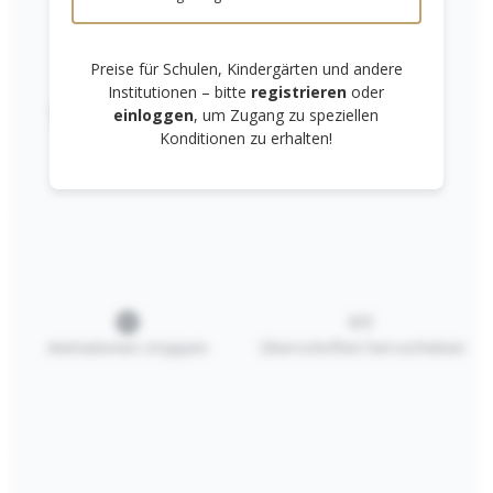
Preise für Schulen, Kindergärten und andere
Institutionen – bitte
registrieren
oder
Links unterstreichen
Gut lesbare Schrift
einloggen
, um Zugang zu speziellen
Konditionen zu erhalten!
Sedulus-Office
Trennstreifen
ROT
3,00 €*
In den Warenkorb
Animationen stoppen
Überschriften hervorheben
RECHTLICHES