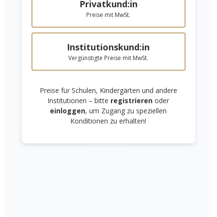
Privatkund:in
10er Apiscor
Apiscor
Preise mit MwSt.
Wachsmalstifte
Wachsmalstifte
Einzelfarben
12er
Ab
11,00 €*
12,00 €*
Institutionskund:in
Vergünstigte Preise mit MwSt.
In den Warenkorb
Details
Preise für Schulen, Kindergärten und andere
Institutionen – bitte
registrieren
oder
einloggen
, um Zugang zu speziellen
Konditionen zu erhalten!
Links unterstreichen
Gut lesbare Schrift
Apiscor
Apiscor