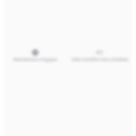
Wachsmalstifte
Wachsmalstifte
16er
8er
16,49 €*
10,00 €*
Grundfarben
In den Warenkorb
In den Warenkorb
Animationen stoppen
Überschriften hervorheben
Apiscor
Wachsmalstifte