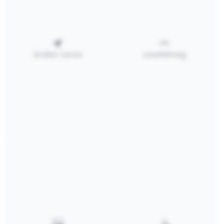
8er sortierte
10,00 €*
Farben
In den Warenkorb
Großer Cursor
Leseführung
RECHTLICHES
SERVICE
KATALOG
PREISLISTE