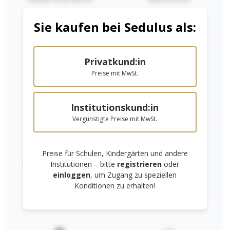
Sie kaufen bei Sedulus als:
Privatkund:in
Preise mit MwSt.
Niedrige Sättigung
Hohe Sättigung
Trockenschran
Trockenschran
Institutionskund:in
k 40x49
k 40x55
Vergünstigte Preise mit MwSt.
830,00 €*
850,01 €*
In den Warenkorb
In den Warenkorb
Preise für Schulen, Kindergärten und andere
Links unterstreichen
Gut lesbare Schrift
Institutionen – bitte
registrieren
oder
einloggen
, um Zugang zu speziellen
Konditionen zu erhalten!
RECHTLICHES