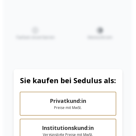
Farben invertieren
Monochrom
Blanko-/Epoche
Blanko-/Epoche
nheft/
nheft 24x32 cm
Großformat
BÜF mit Seide
Ab
3,59 €*
Ab
2,95 €*
quadratisch
Sie kaufen bei Sedulus als:
BEZ3030
Details
Details
Privatkund:in
Niedrige Sättigung
Hohe Sättigung
Preise mit MwSt.
Institutionskund:in
Vergünstigte Preise mit MwSt.