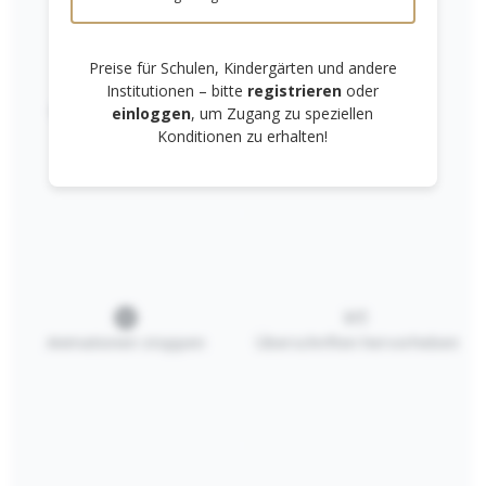
Preise für Schulen, Kindergärten und andere
Institutionen – bitte
registrieren
oder
Links unterstreichen
Gut lesbare Schrift
einloggen
, um Zugang zu speziellen
Konditionen zu erhalten!
Blanko-/Epoche
Spiralheft/Proje
nheft 24x32 cm
ktheft
BÜF110
Überformat
Ab
2,00 €*
Ab
3,00 €*
24x32cm
Details
Details
Animationen stoppen
Überschriften hervorheben
RECHTLICHES