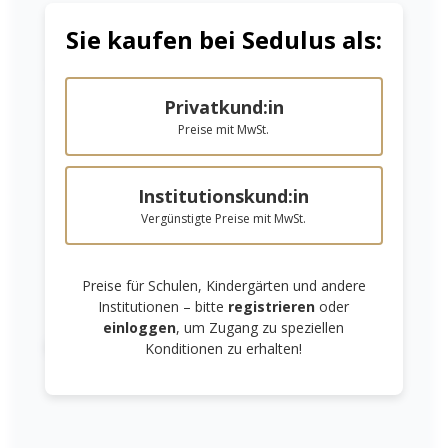
Sie kaufen bei Sedulus als:
Niedrige Sättigung
Hohe Sättigung
Privatkund:in
Preise mit MwSt.
Umwelt
Umwelt
Institutionskund:in
Rechenheft 7 x
Rechenheft 5
Vergünstigte Preise mit MwSt.
7 mm RHU7
mm x 5 mm mit
Ab
1,45 €*
Ab
1,80 €*
Rand RHUMR5
Preise für Schulen, Kindergärten und andere
Details
Details
Institutionen – bitte
registrieren
oder
einloggen
, um Zugang zu speziellen
Links unterstreichen
Gut lesbare Schrift
Konditionen zu erhalten!