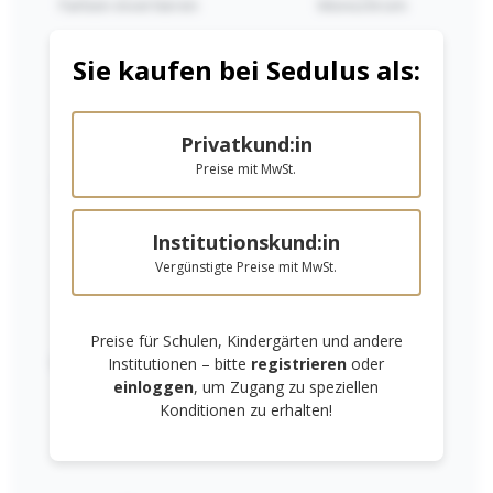
Farben invertieren
Monochrom
Sie kaufen bei Sedulus als:
Privatkund:in
Preise mit MwSt.
Niedrige Sättigung
Hohe Sättigung
Aquarellpinsel -
Institutionskund:in
flach-
Vergünstigte Preise mit MwSt.
Schweineborste
Ab
1,59 €*
natur
Preise für Schulen, Kindergärten und andere
Details
Links unterstreichen
Gut lesbare Schrift
Institutionen – bitte
registrieren
oder
einloggen
, um Zugang zu speziellen
Konditionen zu erhalten!
RECHTLICHES