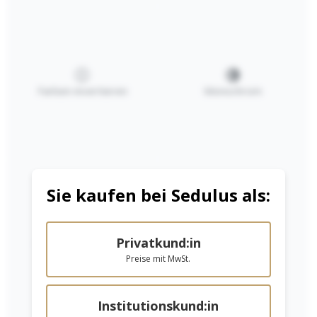
Farben invertieren
Monochrom
Stockmar
Stockmar
Ersatzfarbe für
Deckweiß
Tuschkasten
Ab
1,85 €*
2,30 €*
Sie kaufen bei Sedulus als:
In den Warenkorb
Details
Privatkund:in
Niedrige Sättigung
Hohe Sättigung
Preise mit MwSt.
Institutionskund:in