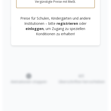
Vergünstigte Preise mit MwSt.
Preise für Schulen, Kindergärten und andere
Institutionen – bitte
registrieren
oder
Links unterstreichen
Gut lesbare Schrift
einloggen
, um Zugang zu speziellen
Konditionen zu erhalten!
Stockmar
Wasserfarben
Tuschkasten /
17,40 €*
Malkasten
In den Warenkorb
Animationen stoppen
Überschriften hervorheben
RECHTLICHES