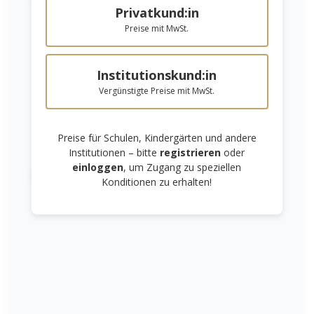
Niedrige Sättigung
Hohe Sättigung
Privatkund:in
venetianischrot
fleischfarbe hell
Preise mit MwSt.
zinkgelb
chromgelb dunkel
Institutionskund:in
Vergünstigte Preise mit MwSt.
geranium hell
karmin hell
purpurrosa
kobalt hell
Preise für Schulen, Kindergärten und andere
Institutionen – bitte
registrieren
oder
einloggen
, um Zugang zu speziellen
lichtblau
aquamarine
Links unterstreichen
Gut lesbare Schrift
Konditionen zu erhalten!
maigrün
wiesengrün
van-Dyck-braun
erika
In den Warenkorb