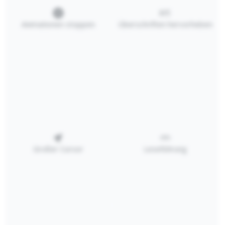
Zum Merkzettel hinzufügen
Animationen stoppen
Überschriften hervorheben
Produktnummer:
PM3830009
RECHTLICHES
SERVICE
Großer Cursor
Leseführung
KATALOG
PREISLISTE