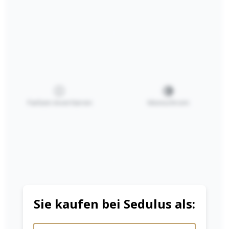
12,00 €*
Preise inkl. MwSt. zzgl. Versandkosten
Farben invertieren
Monochrom
Farbe
weiss
orange
gold
magenta
silber
zitronengelb
Sie kaufen bei Sedulus als:
schwarz
preußischblau