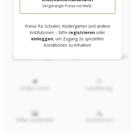
Vergünstigte Preise mit MwSt.
SERVICE
Links unterstreichen
Gut lesbare Schrift
Preise für Schulen, Kindergärten und andere
Institutionen – bitte
registrieren
oder
KATALOG
einloggen
, um Zugang zu speziellen
Konditionen zu erhalten!
PREISLISTE
Animationen stoppen
Überschriften hervorheben
Großer Cursor
Leseführung
Vertrag widerrufen
* Alle Preise inkl. gesetzl. Mehrwertsteuer zzgl.
Versandkosten
Bilder ausblenden
Zurücksetzen
und ggf. Nachnahmegebühren, wenn nicht anders angegeben.