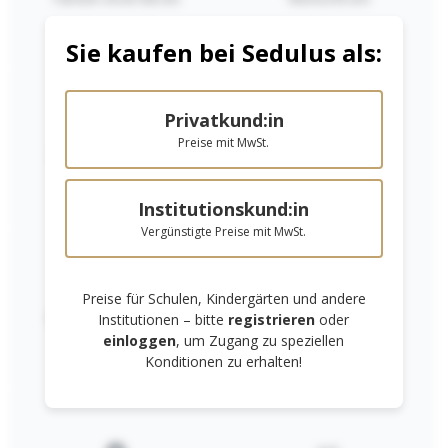
Sie kaufen bei Sedulus als:
Privatkund:in
Preise mit MwSt.
Niedrige Sättigung
Hohe Sättigung
15er Stockmar
19er Stockmar
Institutionskund:in
Bleistifte B -
Buntstifte
dreieckig
Vergünstigte Preise mit MwSt.
29,00 €*
37,00 €*
In den Warenkorb
In den Warenkorb
Preise für Schulen, Kindergärten und andere
Links unterstreichen
Gut lesbare Schrift
Institutionen – bitte
registrieren
oder
einloggen
, um Zugang zu speziellen
Konditionen zu erhalten!
RECHTLICHES