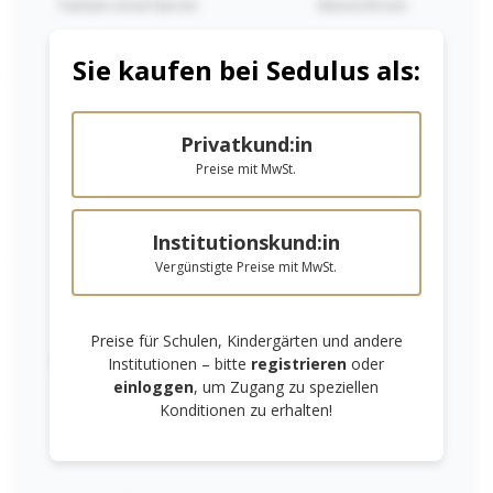
Farben invertieren
Monochrom
Sie kaufen bei Sedulus als:
Privatkund:in
Preise mit MwSt.
Niedrige Sättigung
Hohe Sättigung
Klebestift
Knetgummi
Institutionskund:in
Vergünstigte Preise mit MwSt.
2,90 €*
1,80 €*
Preise für Schulen, Kindergärten und andere
In den Warenkorb
In den Warenkorb
Links unterstreichen
Gut lesbare Schrift
Institutionen – bitte
registrieren
oder
einloggen
, um Zugang zu speziellen
Konditionen zu erhalten!
RECHTLICHES