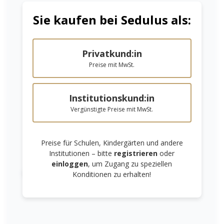
Sie kaufen bei Sedulus als:
Niedrige Sättigung
Hohe Sättigung
Privatkund:in
Preise mit MwSt.
Blankoheft aus
Ereignisheft
Institutionskund:in
Graspapier /
Vergünstigte Preise mit MwSt.
Grasheft
1,75 €*
Ab
1,05 €*
Preise für Schulen, Kindergärten und andere
In den Warenkorb
Details
Institutionen – bitte
registrieren
oder
einloggen
, um Zugang zu speziellen
Links unterstreichen
Gut lesbare Schrift
Konditionen zu erhalten!