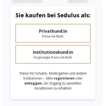
Farben invertieren
Monochrom
Sie kaufen bei Sedulus als:
Privatkund:in
Preise mit MwSt.
Niedrige Sättigung
Hohe Sättigung
APISCOR Einzel-
Institutionskund:in
Aquarellfarben
Vergünstigte Preise mit MwSt.
25g/22 ml
Ab
6,60 €*
Preise für Schulen, Kindergärten und andere
Details
Links unterstreichen
Gut lesbare Schrift
Institutionen – bitte
registrieren
oder
einloggen
, um Zugang zu speziellen
Konditionen zu erhalten!
RECHTLICHES