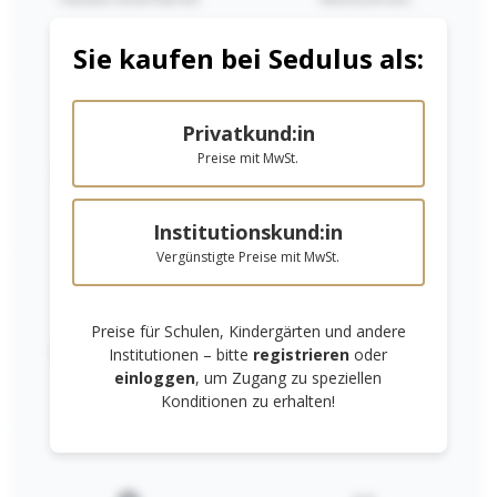
Sie kaufen bei Sedulus als:
Privatkund:in
Preise mit MwSt.
Niedrige Sättigung
Hohe Sättigung
Stockmar 16
Institutionskund:in
Rollen
Klebwachs
Vergünstigte Preise mit MwSt.
13,99 €*
In den Warenkorb
Preise für Schulen, Kindergärten und andere
Links unterstreichen
Gut lesbare Schrift
Institutionen – bitte
registrieren
oder
einloggen
, um Zugang zu speziellen
Konditionen zu erhalten!
RECHTLICHES