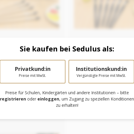
Sie kaufen bei Sedulus als:
pinsel -flach- Rindshaar,
Aquarellpinsel -flach- R
Silberzwinge
Privatkund:in
Institutionskund:in
 €*
Ab
7,15 €*
Preise mit MwSt.
Vergünstigte Preise mit MwSt.
Details
Details
Preise für Schulen, Kindergärten und andere Institutionen – bitte
registrieren
oder
einloggen
, um Zugang zu speziellen Konditionen
zu erhalten!