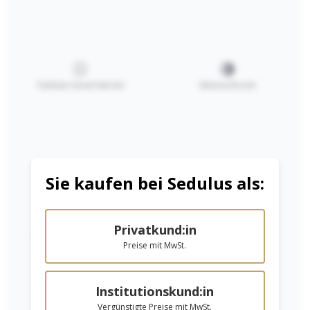
Farben invertieren
Monochrom
Spiralheft/Proje
Spiralheft/Proje
ktheft A4
ktheft
Überformat
Ab
2,40 €*
Ab
3,00 €*
24x32cm
Sie kaufen bei Sedulus als:
Details
Details
Privatkund:in
Niedrige Sättigung
Hohe Sättigung
Preise mit MwSt.
Institutionskund:in
Vergünstigte Preise mit MwSt.