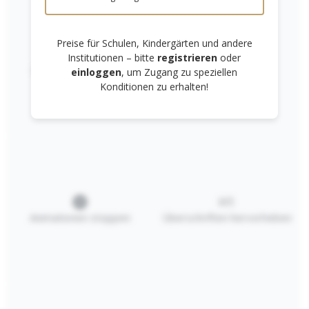
Preise für Schulen, Kindergärten und andere
Institutionen – bitte
registrieren
oder
Links unterstreichen
Gut lesbare Schrift
einloggen
, um Zugang zu speziellen
Konditionen zu erhalten!
Spiralheft/Proje
ktheft
INTERNATIONA
Ab
2,10 €*
L A4
Details
Animationen stoppen
Überschriften hervorheben
RECHTLICHES